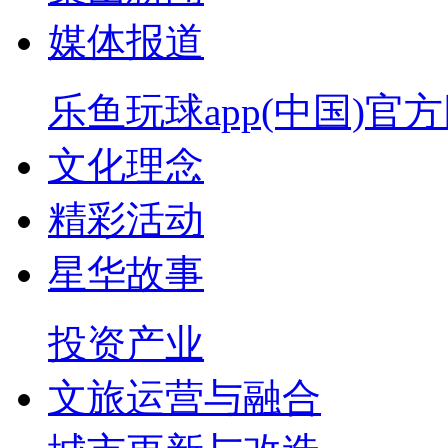
媒体报道
乐鱼玩球app(中国)官
文化理念
精彩活动
星华故事
投资产业
文旅运营与融合