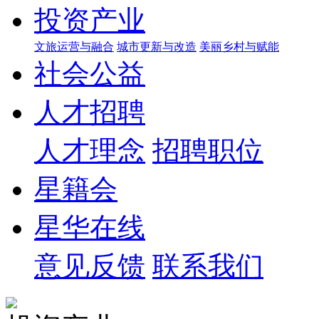
投资产业
文旅运营与融合
城市更新与改造
美丽乡村与赋能
社会公益
人才招聘
人才理念
招聘职位
星籍会
星华在线
意见反馈
联系我们