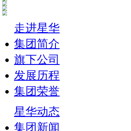
走进星华
集团简介
旗下公司
发展历程
集团荣誉
星华动态
集团新闻