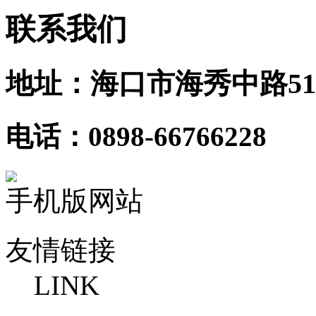
联系我们
地址：海口市海秀中路51
电话：0898-66766228
手机版网站
友情链接
LINK