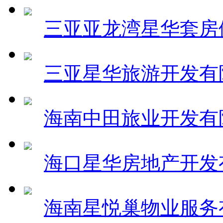
三亚亚龙湾星华套房
三亚星华旅游开发有
海南中田旅业开发有
海口星华房地产开发
海南星悦巢物业服务